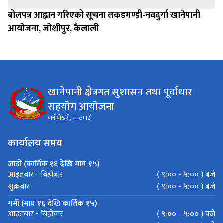
बोलपत्र आह्वान गरिएको सूचना लकडमण्डी-नवदुर्गा खानेपानी
आयोजना, जोशीपुर, कैलाली
खानेपानी क्षेत्रगत सुशासन तथा पूर्वाधार
सहयोग आयोजना
पानीपोखरी, काठमाडौं
कार्यालय समय
जाडो (कार्तिक १६ देखि माघ १५)
( ९:०० - ५:०० ) बजे
आइतबार - बिहीबार
( ९:०० - ५:०० ) बजे
शुक्रबार
गर्मी (माघ १६ देखि कार्तिक १५)
( ९:०० - ५:०० ) बजे
आइतबार - बिहीबार