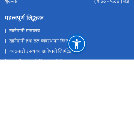
( ९:०० - ५:०० ) बजे
शुक्रबार
महत्त्वपूर्ण लिङ्कहरू
खानेपानी मन्त्रालय
खानेपानी तथा ढल व्यवस्थापन विभाग
काठमाडौं उपत्यका खानेपानी लिमिटेड
मेलम्ची खानेपानी विकास समिति
एकीकृत अनुगमन प्रणाली
केन्द्रीकृत इमेल प्रणाली
Water Sector Governance and Infrastructure Support
Project - World Bank Group
राष्ट्रिय प्राकृतिक स्रोत तथा वित्त आयोग
पानीपोखरी, काठमाडौं
wasgispnepal@gmail.com
१-४५१३२८०