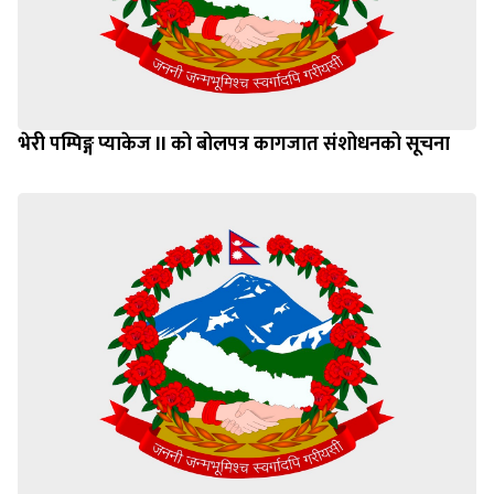
भेरी पम्पिङ्ग प्याकेज II को बोलपत्र कागजात संशोधनको सूचना