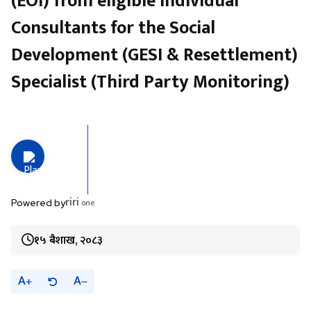
(EOI) from eligible Individual
Consultants for the Social
Development (GESI & Resettlement)
Specialist (Third Party Monitoring)
riri
one
Powered by
१५ बैशाख, २०८३
A
A