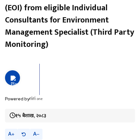
(EOI) from eligible Individual
Consultants for Environment
Management Specialist (Third Party
Monitoring)
riri
one
Powered by
१५ बैशाख, २०८३
A
A