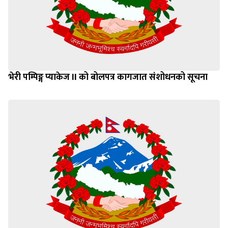
भेरी पम्पिङ्ग प्याकेज II को बोलपत्र कागजात संशोधनको सूचना