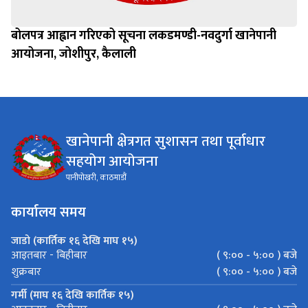
बोलपत्र आह्वान गरिएको सूचना लकडमण्डी-नवदुर्गा खानेपानी
आयोजना, जोशीपुर, कैलाली
खानेपानी क्षेत्रगत सुशासन तथा पूर्वाधार
सहयोग आयोजना
पानीपोखरी, काठमाडौं
कार्यालय समय
जाडो (कार्तिक १६ देखि माघ १५)
( ९:०० - ५:०० ) बजे
आइतबार - बिहीबार
( ९:०० - ५:०० ) बजे
शुक्रबार
गर्मी (माघ १६ देखि कार्तिक १५)