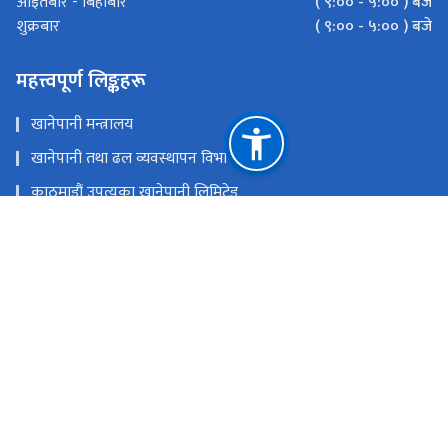
( ९:०० - ५:०० ) बजे
आइतबार - बिहीबार
( ९:०० - ५:०० ) बजे
शुक्रबार
महत्त्वपूर्ण लिङ्कहरू
खानेपानी मन्त्रालय
खानेपानी तथा ढल व्यवस्थापन विभाग
काठमाडौं उपत्यका खानेपानी लिमिटेड
मेलम्ची खानेपानी विकास समिति
एकीकृत अनुगमन प्रणाली
केन्द्रीकृत इमेल प्रणाली
Water Sector Governance and Infrastructure Support
Project - World Bank Group
राष्ट्रिय प्राकृतिक स्रोत तथा वित्त आयोग