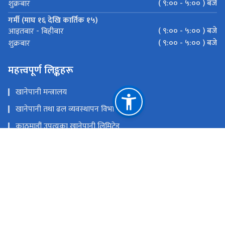
( ९:०० - ५:०० ) बजे
शुक्रबार
गर्मी (माघ १६ देखि कार्तिक १५)
( ९:०० - ५:०० ) बजे
आइतबार - बिहीबार
( ९:०० - ५:०० ) बजे
शुक्रबार
महत्त्वपूर्ण लिङ्कहरू
खानेपानी मन्त्रालय
खानेपानी तथा ढल व्यवस्थापन विभाग
काठमाडौं उपत्यका खानेपानी लिमिटेड
मेलम्ची खानेपानी विकास समिति
एकीकृत अनुगमन प्रणाली
केन्द्रीकृत इमेल प्रणाली
Water Sector Governance and Infrastructure Support
Project - World Bank Group
राष्ट्रिय प्राकृतिक स्रोत तथा वित्त आयोग